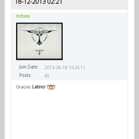
18-12-2013 02:21
richxxx
Join Date:
2013-06-18 19:24:11
Posts:
45
Gracias
Latino
!