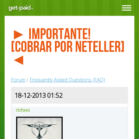
Toggle
navigat
► Importante!
[Cobrar por NETELLER]
◄
Forum
Frequently Asked Questions (FAQ)
/
18-12-2013 01:52
richxxx