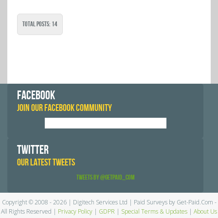
Total Posts: 14
FACEBOOK
JOIN OUR FACEBOOK COMMUNITY
TWITTER
OUR LATEST TWEETS
Tweets by @GetPaid_Com
Copyright © 2008 - 2026 | Digitech Services Ltd | Paid Surveys by Get-Paid.Com -
All Rights Reserved |
Privacy Policy
|
GDPR
|
Special Terms & Updates
|
About Us