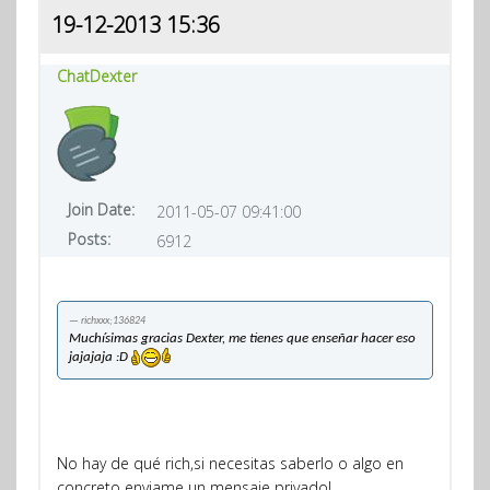
19-12-2013 15:36
ChatDexter
Join Date:
2011-05-07 09:41:00
Posts:
6912
richxxx;136824
Muchísimas gracias Dexter, me tienes que enseñar hacer eso
jajajaja :D
No hay de qué rich,si necesitas saberlo o algo en
concreto enviame un mensaje privado!