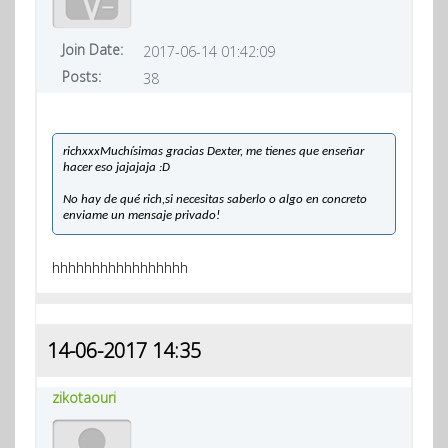
Join Date:
2017-06-14 01:42:09
Posts:
38
richxxxMuchísimas gracias Dexter, me tienes que enseñar
hacer eso jajajaja :D
No hay de qué rich,si necesitas saberlo o algo en concreto
enviame un mensaje privado!
hhhhhhhhhhhhhhhhh
14-06-2017 14:35
zikotaouri