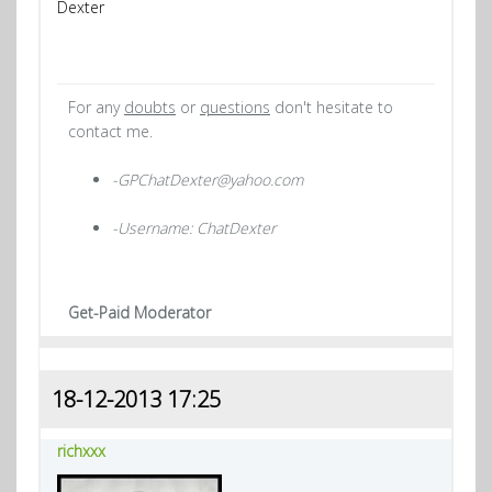
Dexter
For any
doubts
or
questions
don't hesitate to
contact me.
-GPChatDexter@yahoo.com
-Username: ChatDexter
Get-Paid Moderator
18-12-2013 17:25
richxxx