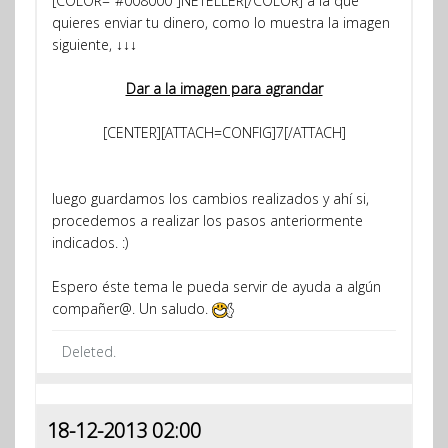
[COLOR="#008000"]NETELLER[/COLOR] a la que
quieres enviar tu dinero, como lo muestra la imagen
siguiente, ↓↓↓
Dar a la imagen para agrandar
[CENTER][ATTACH=CONFIG]7[/ATTACH]
luego guardamos los cambios realizados y ahí si,
procedemos a realizar los pasos anteriormente
indicados. :)
Espero éste tema le pueda servir de ayuda a algún
compañer@. Un saludo.
Deleted.
18-12-2013 02:00