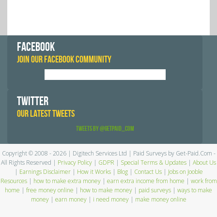
FACEBOOK
JOIN OUR FACEBOOK COMMUNITY
TWITTER
OUR LATEST TWEETS
Tweets by @GetPaid_Com
Copyright © 2008 - 2026 | Digitech Services Ltd | Paid Surveys by Get-Paid.Com -
All Rights Reserved |
Privacy Policy
|
GDPR
|
Special Terms & Updates
|
About Us
|
Earnings Disclaimer
|
How it Works
|
Blog
|
Contact Us
|
Jobs on Jooble
Resources
|
how to make extra money
|
earn extra income from home
|
work from
home
|
free money online
|
how to make money
|
paid surveys
|
ways to make
money
|
earn money
|
i need money
|
make money online