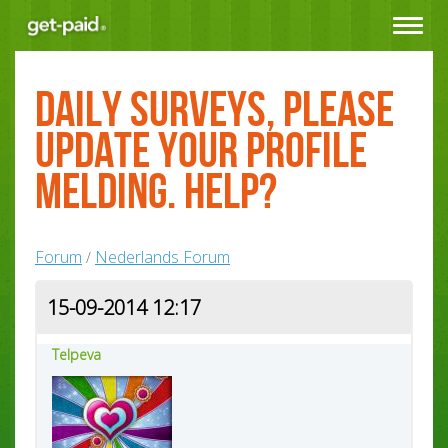
Toggle
navigat
Daily surveys, please
update your profile
melding. Help?
Forum
Nederlands Forum
/
15-09-2014 12:17
Telpeva