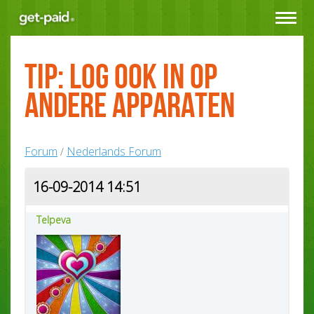
Toggle
navigat
Tip: log ook in op
andere apparaten
Forum
Nederlands Forum
/
16-09-2014 14:51
Telpeva